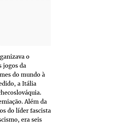
rganizava o
s jogos da
times do mundo à
ido, a Itália
checoslováquia.
remiação. Além da
s do líder fascista
cismo, era seis