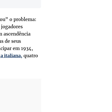
rnou” o problema:
o jogadores
am ascendência
ns de seus
icipar em 1934,
quatro
a italiana,