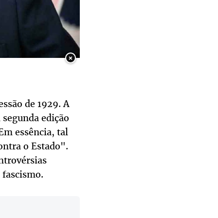
×
essão de 1929. A
a segunda edição
Em essência, tal
ontra o Estado".
ntrovérsias
 fascismo.