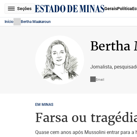
Seções
Gerais
Política
Ec
Início
Bertha Maakaroun
Bertha
Jornalista, pesquisad
Email
EM MINAS
Farsa ou tragédi
Quase cem anos após Mussolini entrar para a hi