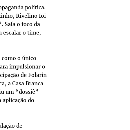
opaganda política.
zinho, Rivelino foi
. Saía o foco da
a escalar o time,
l como o único
para impulsionar o
icipação de Folarin
ca, a Casa Branca
ziu um “dossiê”
a aplicação do
.
ulação de