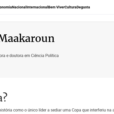
onomia
Nacional
Internacional
Bem Viver
Cultura
Degusta
 Maakaroun
ora e doutora em Ciência Política
a?
stória como o único líder a sediar uma Copa que interferiu na 