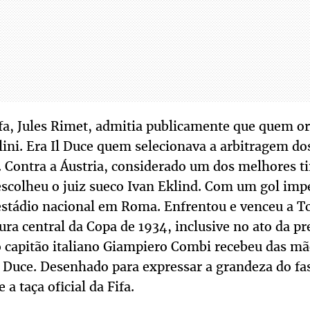
ifa, Jules Rimet, admitia publicamente que quem o
ini. Era Il Duce quem selecionava a arbitragem do
 Contra a Áustria, considerado um dos melhores 
scolheu o juiz sueco Ivan Eklind. Com um gol imped
 estádio nacional em Roma. Enfrentou e venceu a T
gura central da Copa de 1934, inclusive no ato da p
o capitão italiano Giampiero Combi recebeu das mão
l Duce. Desenhado para expressar a grandeza do fas
a taça oficial da Fifa.