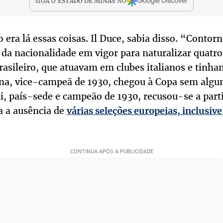
SIGA O
ESTADO DE MINAS
NO
o era lá essas coisas. Il Duce, sabia disso. “Conto
is da nacionalidade em vigor para naturalizar quatr
rasileiro, que atuavam em clubes italianos e tinh
tina, vice-campeã de 1930, chegou à Copa sem algu
i, país-sede e campeão de 1930, recusou-se a part
a a ausência de
várias seleções europeias, inclusive 