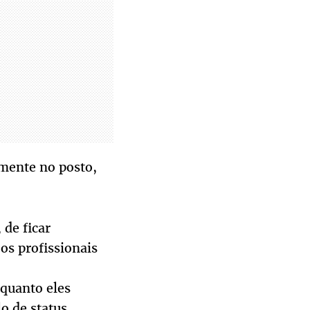
amente no posto,
 de ficar
os profissionais
nquanto eles
 de status.