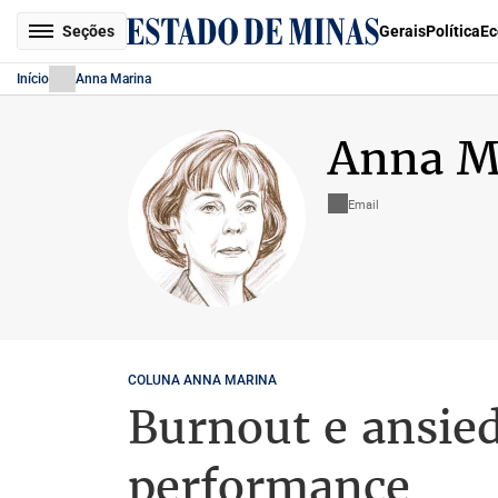
Seções
Gerais
Política
Ec
Início
Anna Marina
Anna M
Email
COLUNA ANNA MARINA
Burnout e ansied
performance