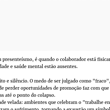
u presenteísmo, é quando o colaborador está fisic
dade e saúde mental estão ausentes.
o e silêncio. O medo de ser julgado como "fraco",
de perder oportunidades de promoção faz com que 
 até o ponto do colapso.
dade velada: ambientes que celebram o "trabalhe e
am o sofrimento, tornando a exaustão um símbolo