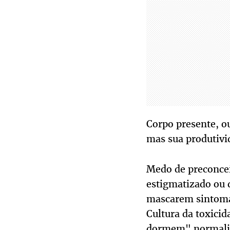
Corpo presente, o
mas sua produtivi
Medo de preconceit
estigmatizado ou 
mascarem sintomas
Cultura da toxici
dormem" normaliz