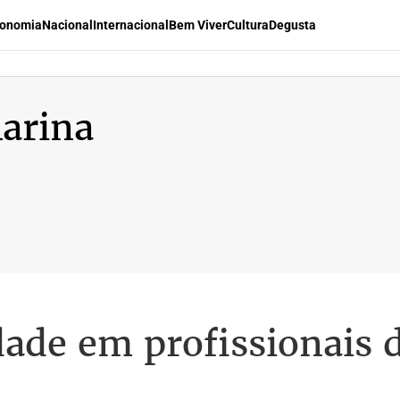
onomia
Nacional
Internacional
Bem Viver
Cultura
Degusta
arina
ade em profissionais d