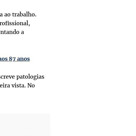
a ao trabalho.
ofissional,
entando a
aos 87 anos
creve patologias
ira vista. No