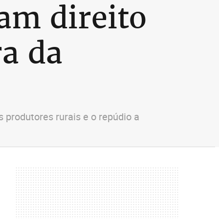
am direito
ra da
 produtores rurais e o repúdio a