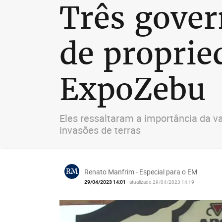
Três gover
de proprie
ExpoZebu
Eles ressaltaram a importância da va
invasões de terras
RM
Renato Manfrim - Especial para o EM
29/04/2023 14:01
- atualizado 29/04/2023 14:19