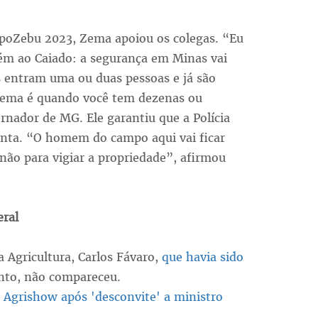
xpoZebu 2023, Zema apoiou os colegas. “Eu
bém ao Caiado: a segurança em Minas vai
s entram uma ou duas pessoas e já são
blema é quando você tem dezenas ou
rnador de MG. Ele garantiu que a Polícia
enta. “O homem do campo aqui vai ficar
não para vigiar a propriedade”, afirmou
eral
a Agricultura, Carlos Fávaro,
que havia sido
nto, não compareceu.
a Agrishow após 'desconvite' a ministro