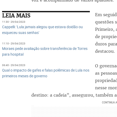
voz e acompanhado de vários aplausos.
Em seguid
LEIA MAIS
questões 
11:30 - 29/04/2023
Cappelli: 'Lula jamais alegou que estava doidão ou
Primeiro, 
esqueceu suas senhas'
de propri
duros para
11:10 - 29/04/2023
Moraes pede avaliação sobre transferência de Torres
destacou.
para hospital
O governad
06:40 - 29/04/2023
Qual o impacto de gafes e falas polêmicas de Lula nos
as pessoas
primeiros meses de governo
propriedad
nesse mom
destino: a cadeia”, assegurou, também 