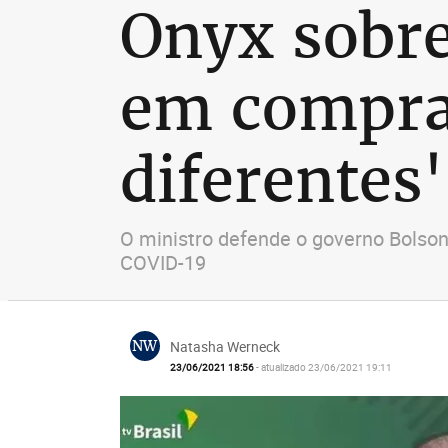
Onyx sobre
em compra
diferentes'
O ministro defende o governo Bolson
COVID-19
NW
Natasha Werneck
23/06/2021 18:56
- atualizado 23/06/2021 19:11