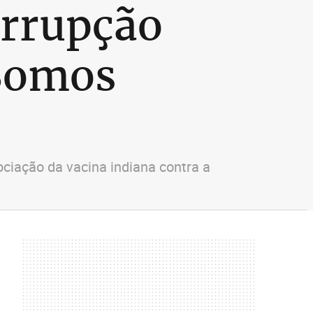
orrupção
Somos
ciação da vacina indiana contra a