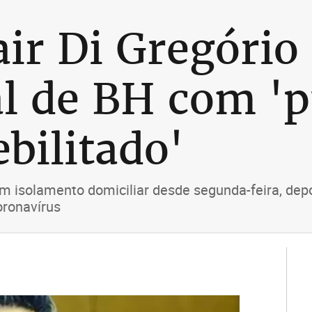
air Di Gregório
al de BH com '
bilitado'
em isolamento domiciliar desde segunda-feira, de
oronavírus