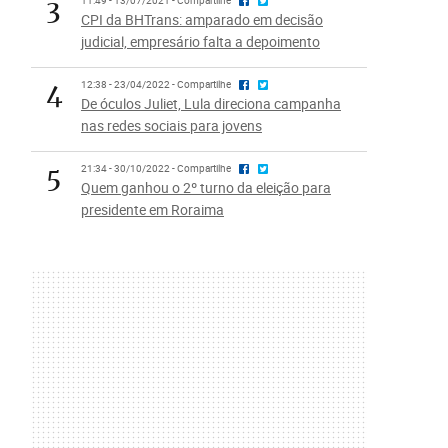
3
11:49 - 13/07/2021 - Compartilhe
CPI da BHTrans: amparado em decisão
judicial, empresário falta a depoimento
4
12:38 - 23/04/2022 - Compartilhe
De óculos Juliet, Lula direciona campanha
nas redes sociais para jovens
5
21:34 - 30/10/2022 - Compartilhe
Quem ganhou o 2º turno da eleição para
presidente em Roraima