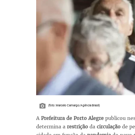
(foto: Marcelo Camargo/Agência Brasil)
A
Prefeitura de Porto Alegre
publicou ne
determina a
restrição
da
circulação
de pe