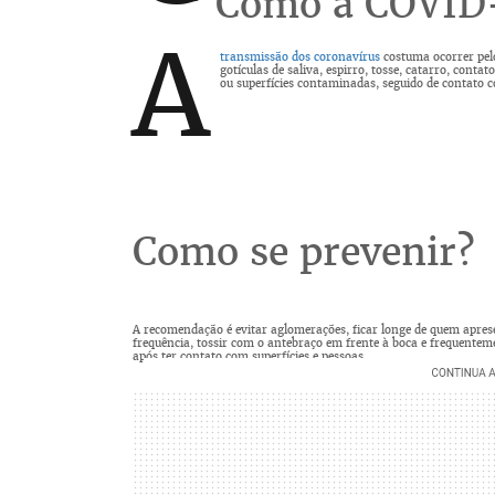
Como a COVID-
A
transmissão dos coronavírus
costuma ocorrer pel
gotículas de saliva, espirro, tosse, catarro, cont
ou superfícies contaminadas, seguido de contato c
Como se prevenir?
A recomendação é evitar aglomerações, ficar longe de quem apres
frequência, tossir com o antebraço em frente à boca e frequentem
após ter contato com superfícies e pessoas.