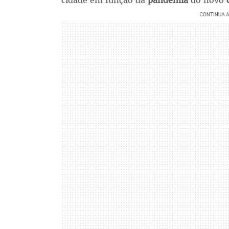
cidade em função da
pandemia
do novo