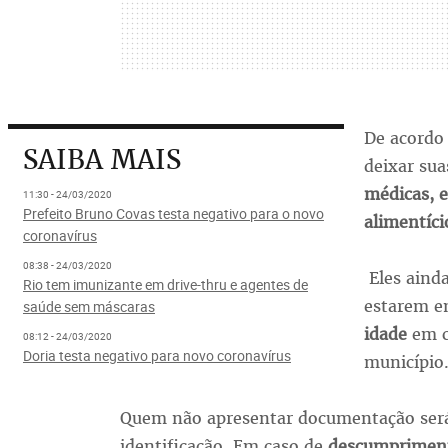
De acordo
SAIBA MAIS
deixar sua
médicas, 
11:30 - 24/03/2020
Prefeito Bruno Covas testa negativo para o novo
alimentíc
coronavírus
08:38 - 24/03/2020
Eles aind
Rio tem imunizante em drive-thru e agentes de
estarem e
saúde sem máscaras
idade
em 
08:12 - 24/03/2020
Doria testa negativo para novo coronavírus
município
Quem não apresentar documentação será
identificação. Em caso de
descumprime