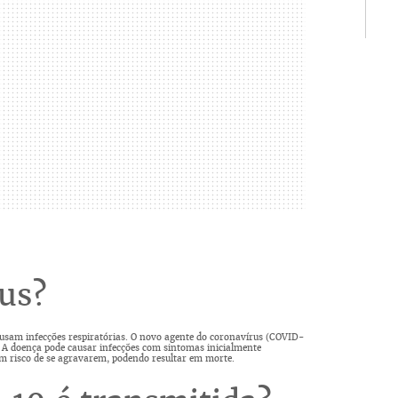
rus?
ausam infecções respiratórias. O novo agente do coronavírus (COVID-
 A doença pode causar infecções com sintomas inicialmente
om risco de se agravarem, podendo resultar em morte.