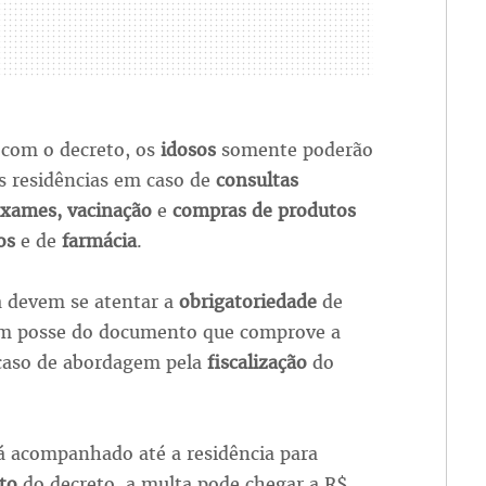
 com o decreto, os
idosos
somente poderão
s residências em caso de
consultas
exames, vacinação
e
compras de produtos
ios
e de
farmácia
.
a devem se atentar a
obrigatoriedade
de
m posse do documento que comprove a
caso de abordagem pela
fiscalização
do
.
 acompanhado até a residência para
nto
do decreto, a multa pode chegar a R$