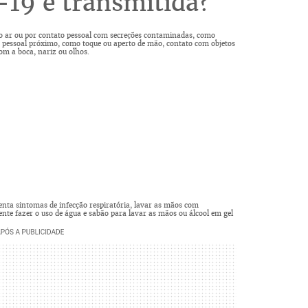
19 é transmitida?
o ar ou por contato pessoal com secreções contaminadas, como
ato pessoal próximo, como toque ou aperto de mão, contato com objetos
om a boca, nariz ou olhos.
enta sintomas de infecção respiratória, lavar as mãos com
ente fazer o uso de água e sabão para lavar as mãos ou álcool em gel