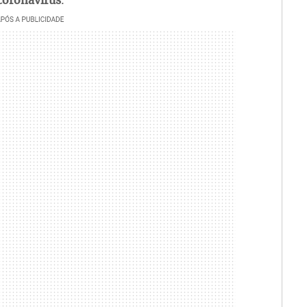
coronavírus
.