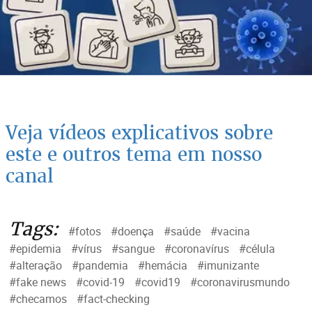
Veja vídeos explicativos sobre
este e outros tema em nosso
canal
Tags:
#fotos
#doença
#saúde
#vacina
#epidemia
#vírus
#sangue
#coronavírus
#célula
#alteração
#pandemia
#hemácia
#imunizante
#fake news
#covid-19
#covid19
#coronavirusmundo
#checamos
#fact-checking