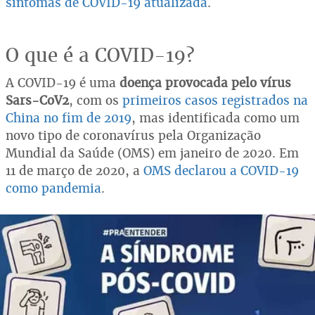
sintomas de COVID-19 atualizada
.
O que é a COVID-19?
A COVID-19 é uma
doença provocada pelo vírus
Sars-CoV2
, com os
primeiros casos registrados na
China no fim de 2019
, mas identificada como um
novo tipo de coronavírus pela Organização
Mundial da Saúde (OMS) em janeiro de 2020. Em
11 de março de 2020, a
OMS declarou a COVID-19
como pandemia
.