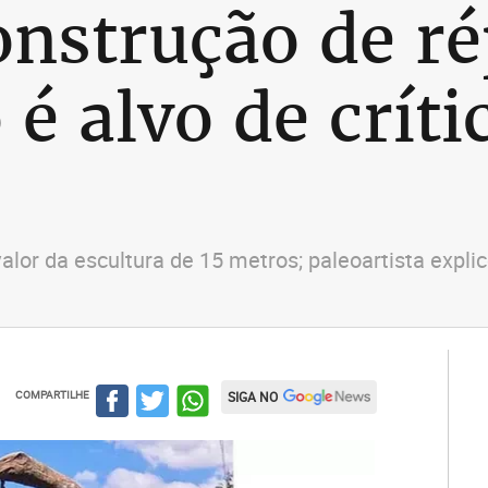
onstrução de ré
é alvo de críti
valor da escultura de 15 metros; paleoartista expl
COMPARTILHE
SIGA NO