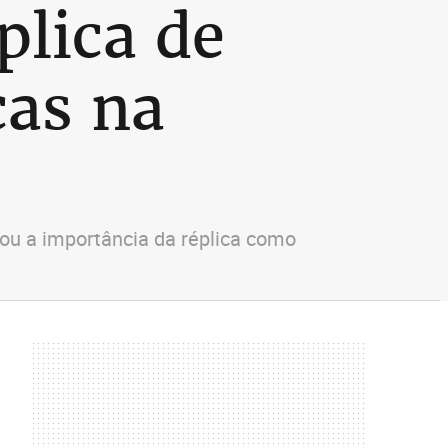
plica de
cas na
icou a importância da réplica como