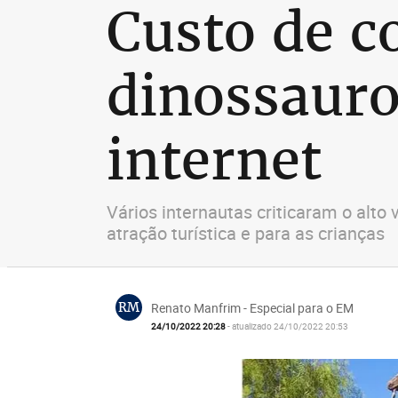
Custo de c
dinossauro 
internet
Vários internautas criticaram o alto 
atração turística e para as crianças
RM
Renato Manfrim - Especial para o EM
24/10/2022 20:28
- atualizado 24/10/2022 20:53