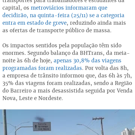
transportes para trabalhadores e estudantes da
capital, os
metroviários informaram que
decidirão, na quinta-feira (25/11) se a categoria
entra em estado de greve
, reduzindo ainda mais
as ofertas de transporte público de massa.
Os impactos sentidos pela população têm sido
enormes. Segundo balanço da BHTrans, da meia-
noite às 6h de hoje,
apenas 30,8% das viagens
programadas foram realizadas
. Por volta das 8h,
a empresa de trânsito informou que, das 6h às 7h,
35% das viagens foram realizadas, sendo a Região
do Barreiro a mais desassistida seguida por Venda
Nova, Leste e Nordeste.