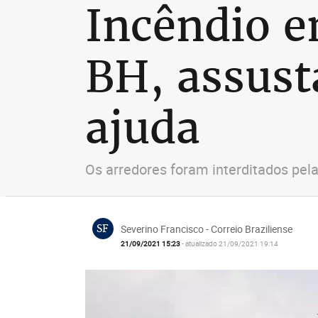
Incêndio e
BH, assust
ajuda
Os arredores foram interditados pela
SF
Severino Francisco - Correio Braziliense
21/09/2021 15:23
- atualizado 21/09/2021 19:14