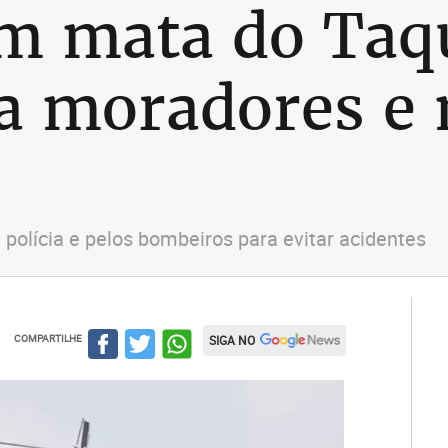
m mata do Taqu
a moradores e 
 polícia e pelos bombeiros para evitar acidentes
COMPARTILHE
SIGA NO