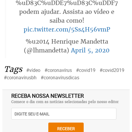
%uD83C%uDDE7%uD83C%uDDF7
podem ajudar. Assista ao vídeo e
saiba como!
pic.twitter.com/5Ss4H56vmP
%u2014 Henrique Mandetta
(@lhmandetta)
April 5, 2020
Tags
#vídeo
#coronavírus
#covid19
#covid2019
#coronavírusbh
#coronavírusdicas
RECEBA NOSSA NEWSLETTER
Comece o dia com as notícias selecionadas pelo nosso editor
RECEBER