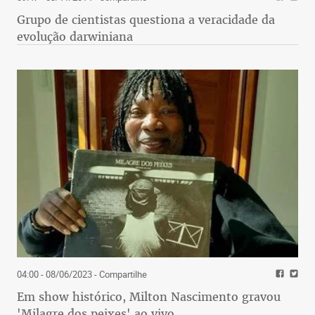
Grupo de cientistas questiona a veracidade da
evolução darwiniana
04:00 - 08/06/2023
- Compartilhe
Em show histórico, Milton Nascimento gravou
'Milagre dos peixes' ao vivo