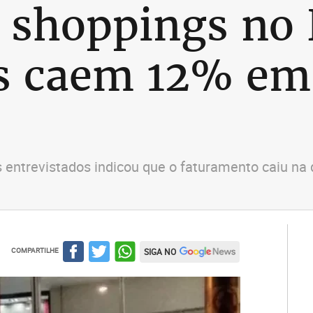
 shoppings no 
 caem 12% em 
s entrevistados indicou que o faturamento caiu n
COMPARTILHE
SIGA NO