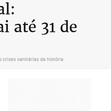
l:
i até 31 de
crises sanitárias da história