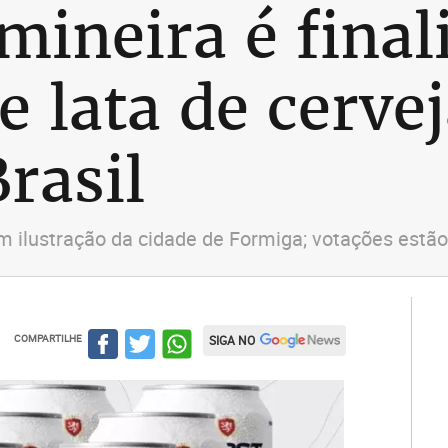
mineira é final
e lata de cerve
rasil
om ilustração da cidade de Formiga; votações estã
COMPARTILHE
SIGA NO