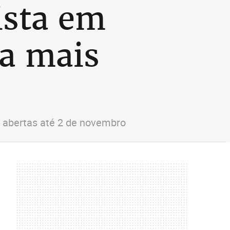
ista em
ja mais
o abertas até 2 de novembro