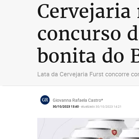
Cervejaria 
concurso d
bonita do B
Lata da Cervejaria Furst concorre c
GR
Giovanna Rafaela Castro*
30/10/2023 13:40
- atualizado 30/10/2023 14:21