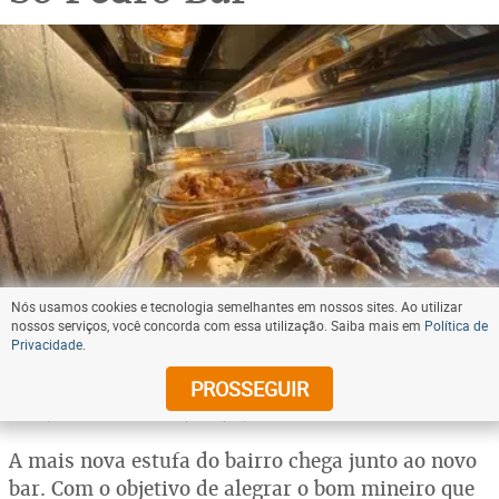
Nós usamos cookies e tecnologia semelhantes em nossos sites. Ao utilizar
nossos serviços, você concorda com essa utilização. Saiba mais em
Política de
Privacidade
.
O Sô Pedro Bar leva para o Bairro Castelo uma
estufa com petiscos
PROSSEGUIR
(foto: Sô Pedro Bar/Reprodução)
A mais nova estufa do bairro chega junto ao novo
bar. Com o objetivo de alegrar o bom mineiro que