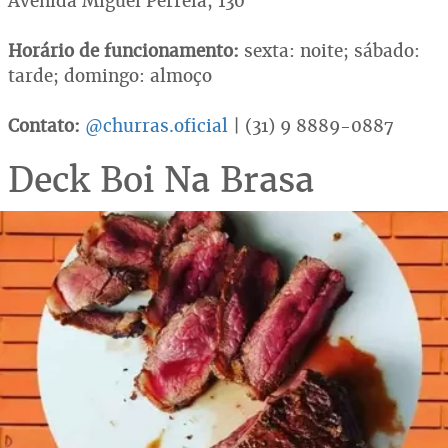
Avenida Miguel Perrela, 130
Horário de funcionamento:
sexta: noite; sábado:
tarde; domingo: almoço
Contato:
@churras.oficial
| (31) 9 8889-0887
Deck Boi Na Brasa