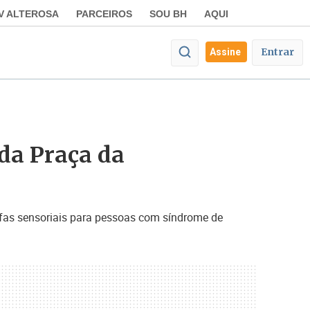
V ALTEROSA
PARCEIROS
SOU BH
AQUI
Entrar
Assine
 da Praça da
rafas sensoriais para pessoas com síndrome de