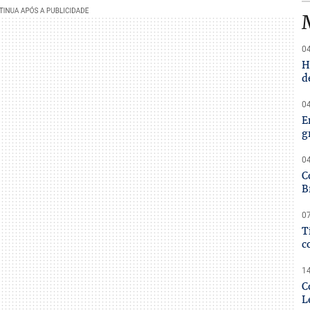
04
H
d
04
E
g
04
C
B
07
T
c
14
C
L