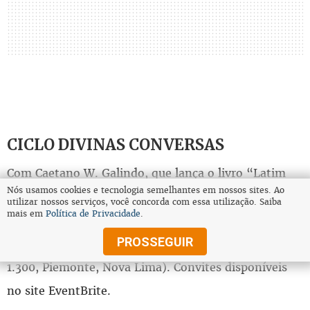
CICLO DIVINAS CONVERSAS
Com Caetano W. Galindo, que lança o livro “Latim
Nós usamos cookies e tecnologia semelhantes em nossos sites. Ao
em pó: um passeio pela formação do nosso
utilizar nossos serviços, você concorda com essa utilização. Saiba
mais em
Política de Privacidade
.
português”, nesta quarta-feira (13/9), às 19h30, na
PROSSEGUIR
Fundação Torino (Rua Jornalista Djalma Andrade,
1.300, Piemonte, Nova Lima). Convites disponíveis
no site EventBrite.