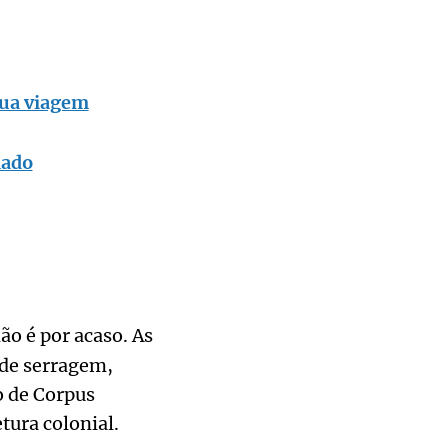
sua viagem
iado
ão é por acaso. As
 de serragem,
o de Corpus
tura colonial.