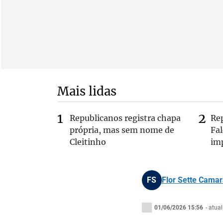
Mais lidas
Republicanos registra chapa
Re
própria, mas sem nome de
Fa
Cleitinho
im
FS
Flor Sette Camar
01/06/2026 15:56
- atua