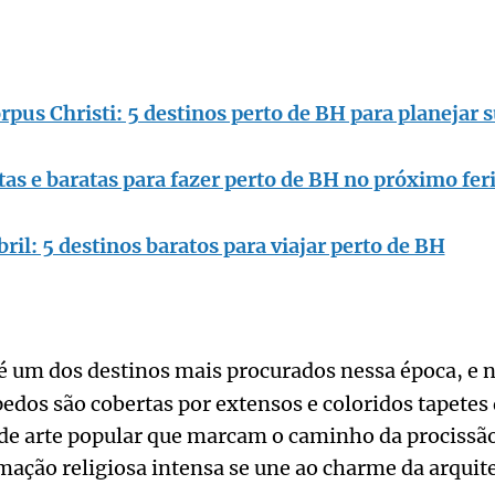
rpus Christi: 5 destinos perto de BH para planejar 
tas e baratas para fazer perto de BH no próximo fer
bril: 5 destinos baratos para viajar perto de BH
é um dos destinos mais procurados nessa época, e n
pedos são cobertas por extensos e coloridos tapetes
 de arte popular que marcam o caminho da procissã
amação religiosa intensa se une ao charme da arquite