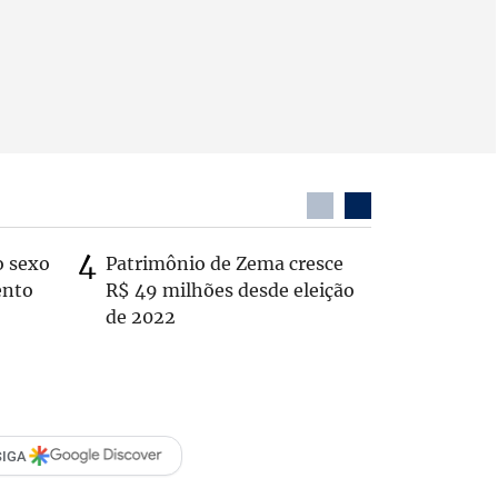
o sexo
Patrimônio de Zema cresce
Zema sug
ento
R$ 49 milhões desde eleição
substitui
de 2022
SIGA