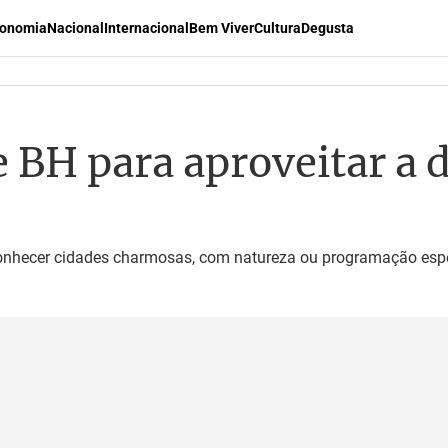
onomia
Nacional
Internacional
Bem Viver
Cultura
Degusta
e BH para aproveitar a 
onhecer cidades charmosas, com natureza ou programação espec