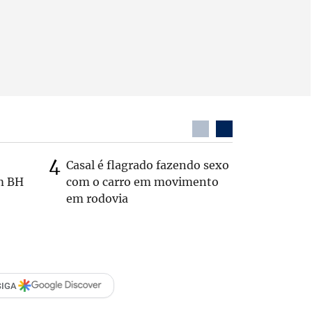
Casal é flagrado fazendo sexo
Zema sug
m BH
com o carro em movimento
substitui
em rodovia
SIGA