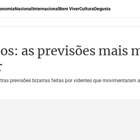
onomia
Nacional
Internacional
Bem Viver
Cultura
Degusta
os: as previsões mais m
r
tras previsões bizarras feitas por videntes que movimentaram a