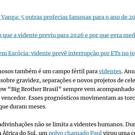
Vanga: 5 outras profecias famosas para o ano de 2
 que a vidente previu para 2026 e por que gera me
m Escócia: vidente prevê interrupção por ETs no j
mosos também é um campo fértil para
videntes
. An
s sobre gravidez, separações e novos projetos de cel
 show “Big Brother Brasil” sempre vem acompanhad
o vencedor. Esses prognósticos movimentam as torc
 que duram meses.
divinhações não se limita a videntes humanos. Dur
 África do Sul, um
polvo chamado Paul
virou uma c