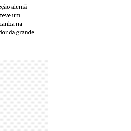
leção alemã
 teve um
emanha na
dor da grande