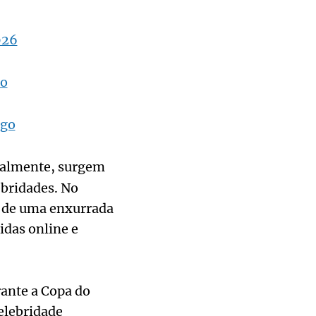
026
do
ogo
ualmente, surgem
ebridades. No
o de uma enxurrada
idas online e
ante a Copa do
elebridade