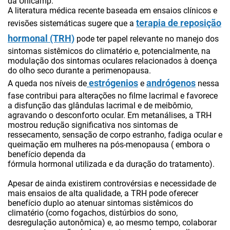
da Unicamp.
A literatura médica recente baseada em ensaios clínicos e
terapia de reposição
revisões sistemáticas sugere que a
hormonal (TRH)
pode
ter
papel relevante no manejo dos
sintomas sistêmicos do climatério e, potencialmente, na
modulação dos sintomas oculares relacionados à doença
do olho seco durante a perimenopausa.
estrógenios
andrógenos
A queda nos níveis de
e
nessa
fase contribui para alterações no filme lacrimal e favorece
a disfunção das glândulas lacrimal e de meibômio,
agravando o desconforto ocular. Em metanálises, a TRH
mostrou redução significativa nos sintomas de
ressecamento, sensação de corpo estranho, fadiga ocular e
queimação em mulheres na pós-menopausa ( embora o
benefício dependa da
fórmula hormonal utilizada e da duração do tratamento).
Apesar de ainda existirem controvérsias e necessidade de
mais ensaios de alta qualidade, a TRH pode oferecer
benefício duplo ao atenuar sintomas sistêmicos do
climatério (como fogachos, distúrbios do sono,
desregulação autonômica) e, ao mesmo tempo, colaborar