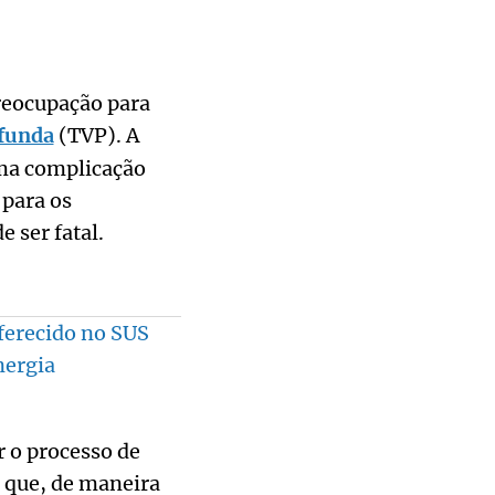
preocupação para
funda
(TVP). A
uma complicação
 para os
 ser fatal.
ferecido no SUS
nergia
r o processo de
e que, de maneira