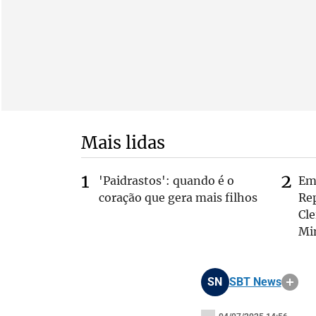
Mais lidas
'Paidrastos': quando é o
Em 
coração que gera mais filhos
Rep
Cle
Mi
SN
SBT News