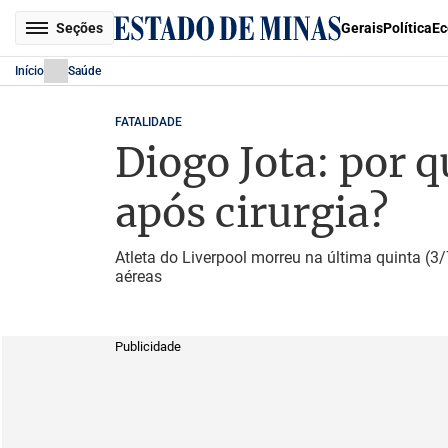
Seções
Gerais
Política
Ec
Início
Saúde
FATALIDADE
Diogo Jota: por q
após cirurgia?
Atleta do Liverpool morreu na última quinta (3
aéreas
Publicidade