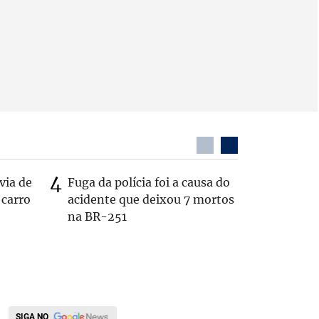
via de
Fuga da polícia foi a causa do
PL não v
 carro
acidente que deixou 7 mortos
‘Chance 
na BR-251
SIGA NO