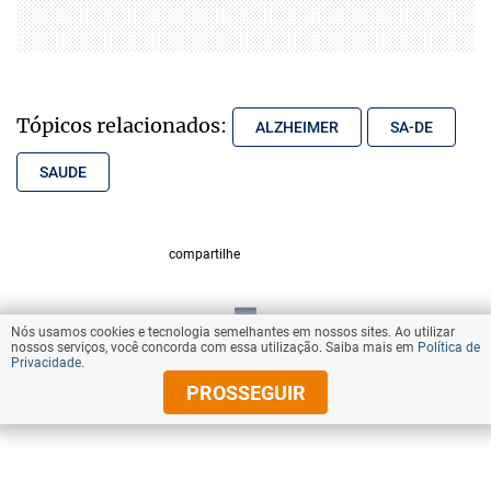
Tópicos relacionados:
ALZHEIMER
SA-DE
SAUDE
compartilhe
Nós usamos cookies e tecnologia semelhantes em nossos sites. Ao utilizar
VOLTAR AO TOPO
nossos serviços, você concorda com essa utilização. Saiba mais em
Política de
Privacidade
.
PROSSEGUIR
© Copyright 2025 Diários Associados
Todos os direitos reservados.