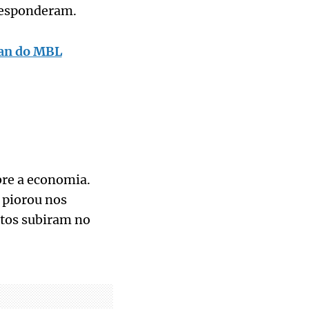
responderam.
nan do MBL
bre a economia.
 piorou nos
ntos subiram no