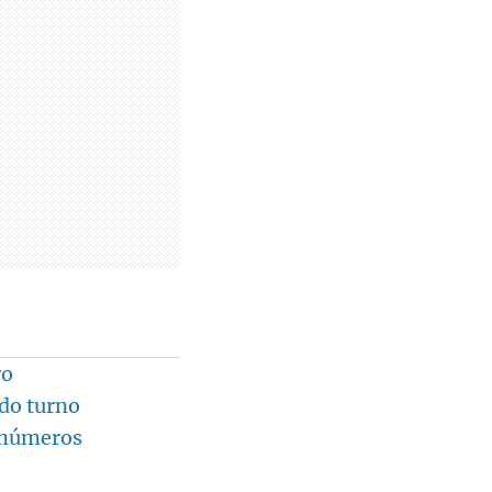
ro
ndo turno
s números