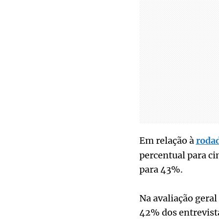
Em relação à
rodad
percentual para c
para 43%.
Na avaliação gera
42% dos entrevista