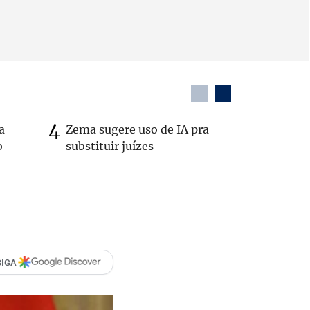
a
Zema sugere uso de IA pra
Em nova 
o
substituir juízes
Republic
Cleitinh
Minas
SIGA