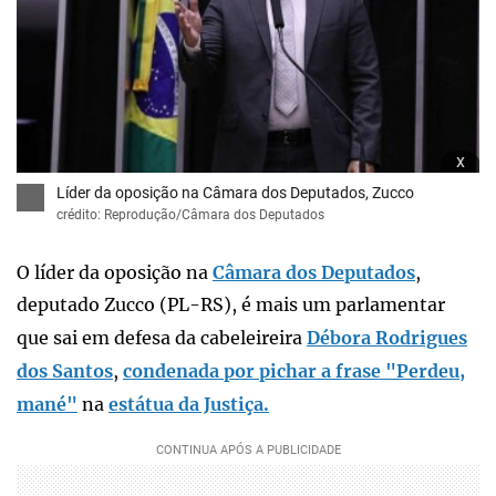
x
Líder da oposição na Câmara dos Deputados, Zucco
crédito: Reprodução/Câmara dos Deputados
O líder da oposição na
Câmara dos Deputados
,
deputado Zucco (PL-RS), é mais um parlamentar
que sai em defesa da cabeleireira
Débora Rodrigues
dos Santos
,
condenada por pichar a frase "Perdeu,
mané"
na
estátua da Justiça.