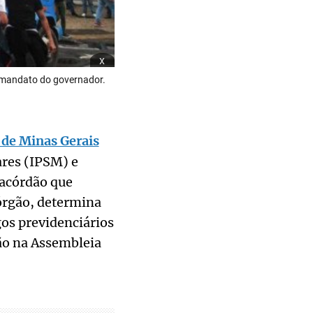
x
 mandato do governador.
de Minas Gerais
ares (IPSM) e
 acórdão que
órgão, determina
gos previdenciários
ão na Assembleia