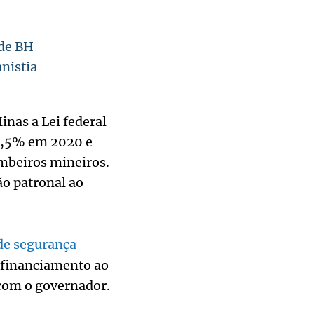
 de BH
nistia
nas a Lei federal
9,5% em 2020 e
ombeiros mineiros.
ão patronal ao
de segurança
 financiamento ao
 com o governador.