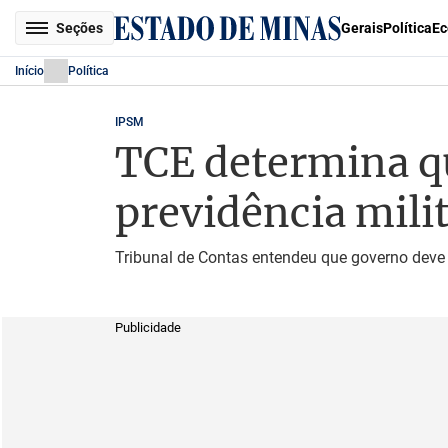
Seções
Gerais
Política
Ec
Início
Política
IPSM
TCE determina q
previdência mili
Tribunal de Contas entendeu que governo deve se
Publicidade