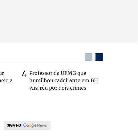
ar
Professor da UFMG que
Após anú
eio a
humilhou cadeirante em BH
Carlos B
vira réu por dois crimes
Zema: 'Q
SIGA NO