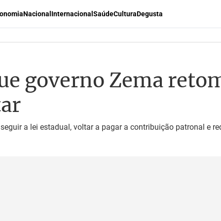
onomia
Nacional
Internacional
Saúde
Cultura
Degusta
ue governo Zema retom
tar
guir a lei estadual, voltar a pagar a contribuição patronal e re