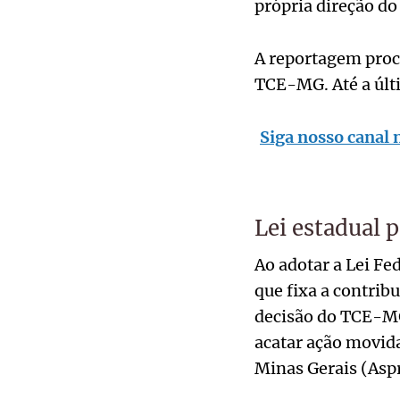
própria direção do 
A reportagem proc
TCE-MG. Até a últi
Siga nosso canal 
Lei estadual 
Ao adotar a Lei Fe
que fixa a contrib
decisão do TCE-MG
acatar ação movida
Minas Gerais (As