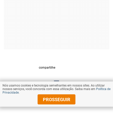
compartilhe
Nós usamos cookies e tecnologia semelhantes em nossos sites. Ao utilizar
VOLTAR AO TOPO
nossos serviços, você concorda com essa utilização. Saiba mais em
Política de
Privacidade
.
PROSSEGUIR
© Copyright 2025 Diários Associados
Todos os direitos reservados.