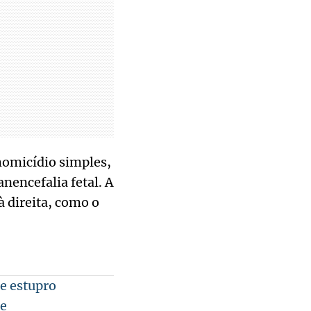
homicídio simples,
nencefalia fetal. A
à direita, como o
de estupro
je