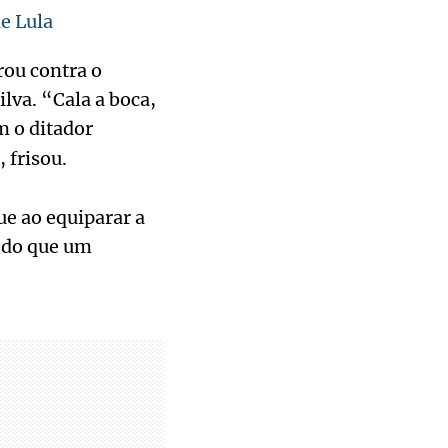
e Lula
rou contra o
ilva. “Cala a boca,
m o ditador
 frisou.
ue ao equiparar a
 do que um