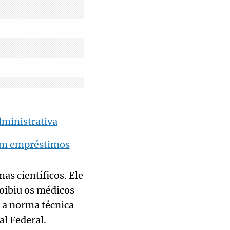
dministrativa
 em empréstimos
as científicos. Ele
oibiu os médicos
 a norma técnica
l Federal.