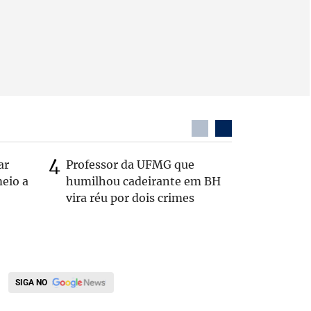
ar
Professor da UFMG que
Casal é 
eio a
humilhou cadeirante em BH
com o c
vira réu por dois crimes
em rodo
SIGA NO