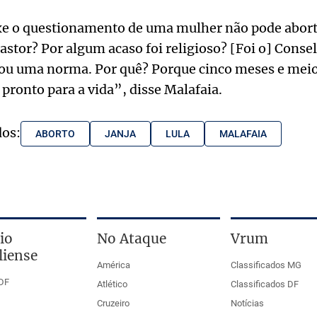
e o questionamento de uma mulher não pode aborta
astor? Por algum acaso foi religioso? [Foi o] Conse
ou uma norma. Por quê? Porque cinco meses e meio
pronto para a vida”, disse Malafaia.
dos:
ABORTO
JANJA
LULA
MALAFAIA
io
No Ataque
Vrum
liense
América
Classificados MG
DF
Atlético
Classificados DF
Cruzeiro
Notícias