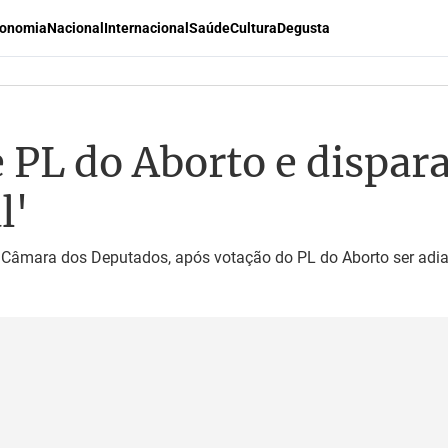
onomia
Nacional
Internacional
Saúde
Cultura
Degusta
 PL do Aborto e dispara
l'
 Câmara dos Deputados, após votação do PL do Aborto ser adi