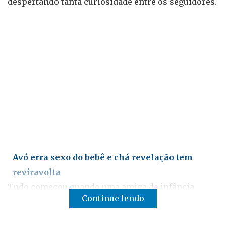
despertando tanta curiosidade entre os seguidores.
Avó erra sexo do bebê e chá revelação tem
reviravolta
Tudo começou quando uma amiga de infância
Continue lendo
passou a desconfiar que estava sendo traída pelo
namorado, com quem mantinha um