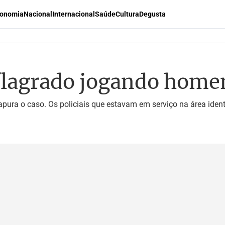
onomia
Nacional
Internacional
Saúde
Cultura
Degusta
é flagrado jogando hom
 apura o caso. Os policiais que estavam em serviço na área ide