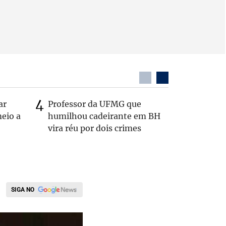
ar
Professor da UFMG que
Casal é 
eio a
humilhou cadeirante em BH
com o c
vira réu por dois crimes
em rodo
SIGA NO