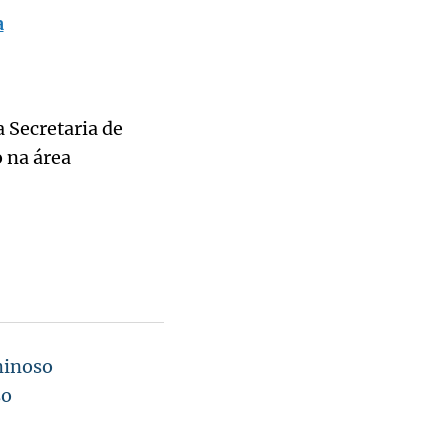
a
a Secretaria de
 na área
iminoso
so