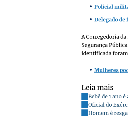
Policial mili
Delegado de f
A Corregedoria da 
Segurança Pública 
identificada foram
Mulheres pode
Leia mais
Bebê de 1 ano é 
Oficial do Exérc
Homem é resgata