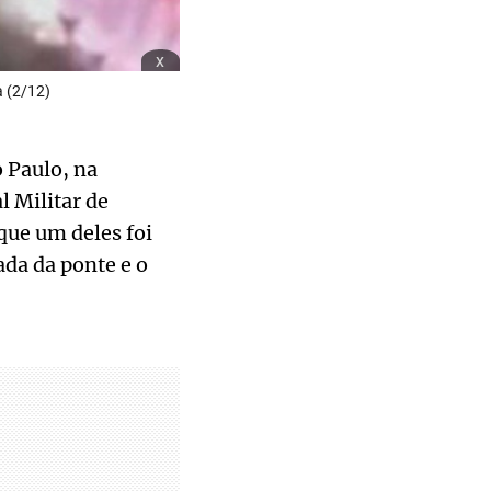
x
a (2/12)
 Paulo, na
l Militar de
ue um deles foi
da da ponte e o