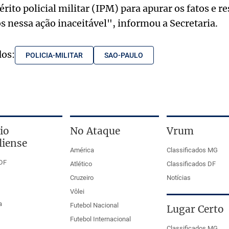
rito policial militar (IPM) para apurar os fatos e r
os nessa ação inaceitável", informou a Secretaria.
dos:
POLICIA-MILITAR
SAO-PAULO
io
No Ataque
Vrum
liense
América
Classificados MG
DF
Atlético
Classificados DF
Cruzeiro
Notícias
Vôlei
a
Futebol Nacional
Lugar Certo
Futebol Internacional
Classificados MG