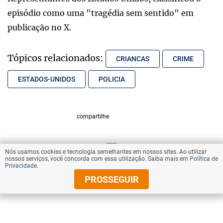
episódio como uma "tragédia sem sentido" em
publicação no X.
Tópicos relacionados:
CRIANCAS
CRIME
ESTADOS-UNIDOS
POLICIA
compartilhe
Nós usamos cookies e tecnologia semelhantes em nossos sites. Ao utilizar
VOLTAR AO TOPO
nossos serviços, você concorda com essa utilização. Saiba mais em
Política de
Privacidade
.
PROSSEGUIR
© Copyright 2026 Diários Associados
Todos os direitos reservados.