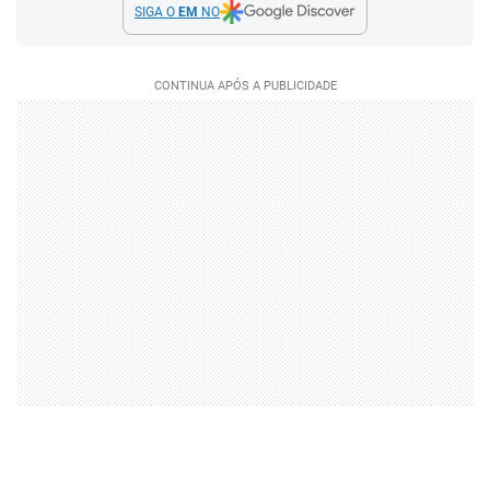
SIGA O
EM
NO