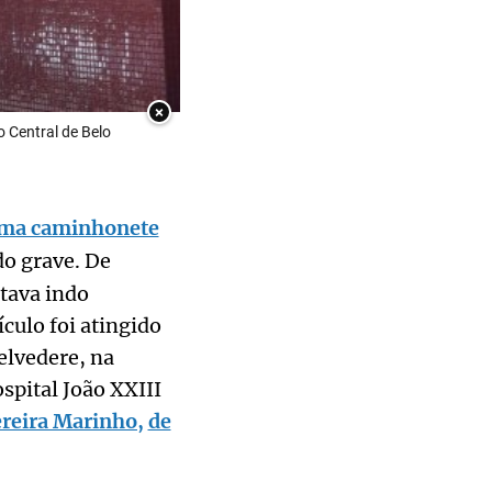
×
o Central de Belo
uma caminhonete
o grave. De
tava indo
culo foi atingido
elvedere, na
spital João XXIII
ereira Marinho,
de