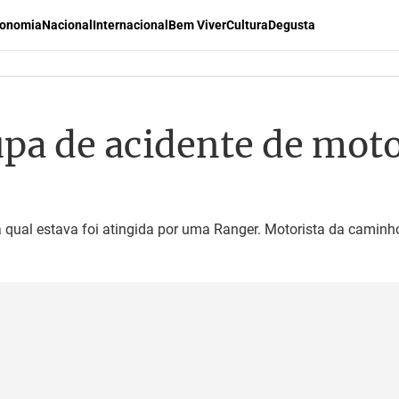
onomia
Nacional
Internacional
Bem Viver
Cultura
Degusta
pa de acidente de moto
 qual estava foi atingida por uma Ranger. Motorista da caminho