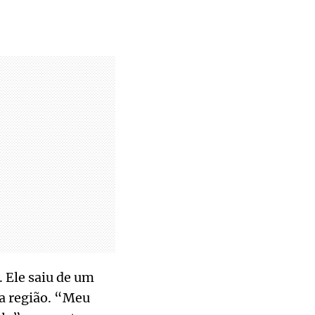
Leandro Couri/EM/D.A.Press
. Ele saiu de um
a região. “Meu