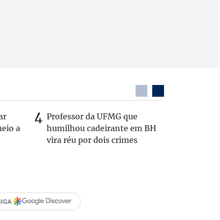
ar
Professor da UFMG que
Casal é 
eio a
humilhou cadeirante em BH
com o c
vira réu por dois crimes
em rodo
SIGA