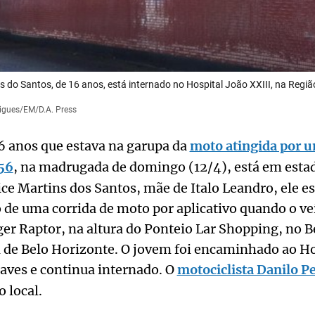
s do Santos, de 16 anos, está internado no Hospital João XXIII, na Regiã
rigues/EM/D.A. Press
6 anos que estava na garupa da
moto atingida por 
56
, na madrugada de domingo (12/4), está em estad
e Martins dos Santos, mãe de Italo Leandro, ele es
 de uma corrida de moto por aplicativo quando o veí
r Raptor, na altura do Ponteio Lar Shopping, no B
 de Belo Horizonte. O jovem foi encaminhado ao Ho
aves e continua internado. O
motociclista Danilo P
 local.