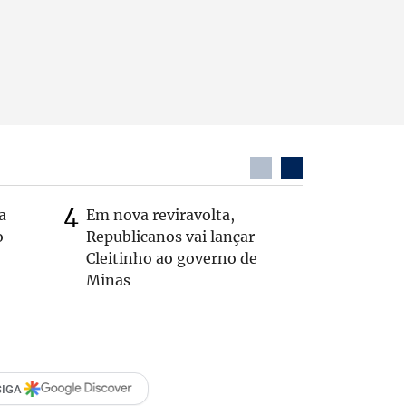
a
Em nova reviravolta,
MG: vere
o
Republicanos vai lançar
morto de
Cleitinho ao governo de
interior
Minas
SIGA