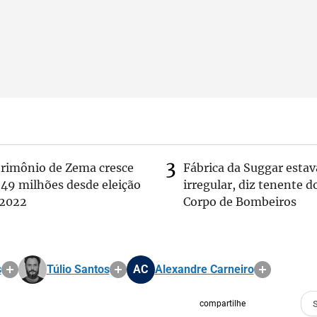
trimônio de Zema cresce
Fábrica da Suggar estav
 49 milhões desde eleição
irregular, diz tenente d
 2022
Corpo de Bombeiros
s
Túlio Santos
AC
Alexandre Carneiro
compartilhe