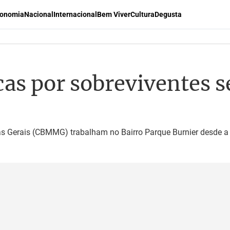
onomia
Nacional
Internacional
Bem Viver
Cultura
Degusta
scas por sobrevivente
s Gerais (CBMMG) trabalham no Bairro Parque Burnier desde a n