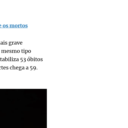
e os mortos
ais grave
o mesmo tipo
abiliza 53 óbitos
tes chega a 59.