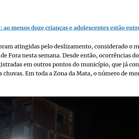
 ao menos doze crianças e adolescentes estão entr
foram atingidas pelo deslizamento, considerado o m
z de Fora nesta semana. Desde então, ocorrências d
tradas em outros pontos do município, que já cont
s chuvas. Em toda a Zona da Mata, o número de mor