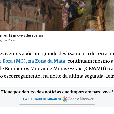
rnier, 12 imóveis desabaram
M/D.A.Press
reviventes após um grande deslizamento de terra no
de Fora (MG), na Zona da Mata
, continuam mesmo à 
de Bombeiros Militar de Minas Gerais (CBMMG) tra
o escorregamento, na noite da última segunda-feir
Fique por dentro das notícias que importam para você!
SIGA O
ESTADO DE MINAS
NO