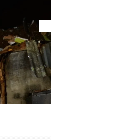
Buscas envolvem escavadeiras
Túlio Santos/EM/D.A.Press