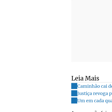
Leia Mais
Caminhão cai d
Justiça revoga 
Um em cada quat