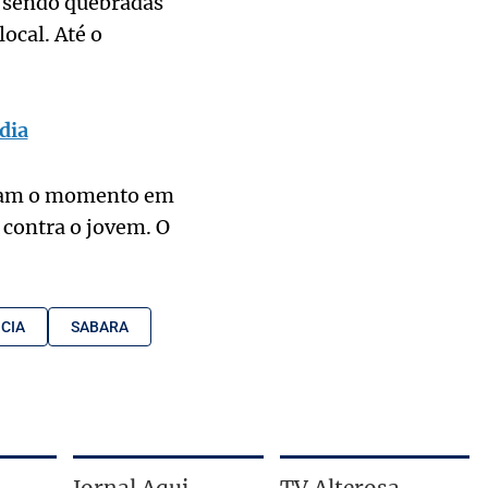
s sendo quebradas
ocal. Até o
dia
aram o momento em
contra o jovem. O
CIA
SABARA
Jornal Aqui
TV Alterosa