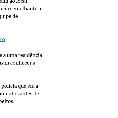
ram ao local,
ância semelhante a
quipe de
iro
 a uma residência
garam conhecer a
polícia que viu a
momentos antes de
peitos.