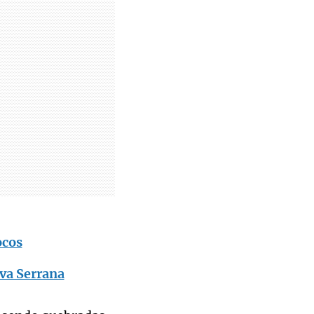
ocos
va Serrana