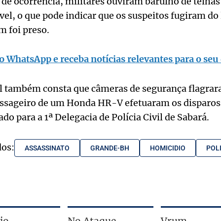
de ocorrência, militares ouviram barulho de telha
el, o que pode indicar que os suspeitos fugiram do l
 foi preso.
o WhatsApp e receba notícias relevantes para o seu 
ial também consta que câmeras de segurança flagr
assageiro de um Honda HR-V efetuaram os disparos 
do para a 1ª Delegacia de Polícia Civil de Sabará.
dos:
ASSASSINATO
GRANDE-BH
HOMICIDIO
POLI
io
No Ataque
Vrum