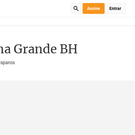
Assine
Entrar
 na Grande BH
isparos