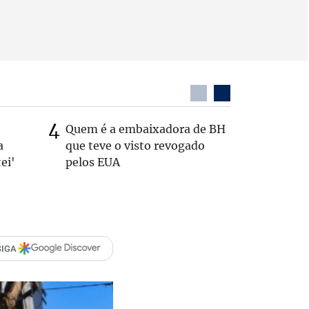
Quem é a embaixadora de BH
Coronel 
a
que teve o visto revogado
suspeito
ei'
pelos EUA
passage
SIGA