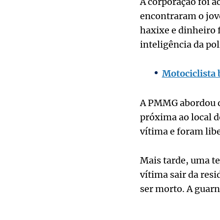
A corporação foi a
encontraram o jov
haxixe e dinheiro f
inteligência da pol
Motociclista 
A PMMG abordou d
próxima ao local d
vítima e foram li
Mais tarde, uma tes
vítima sair da res
ser morto. A guarn