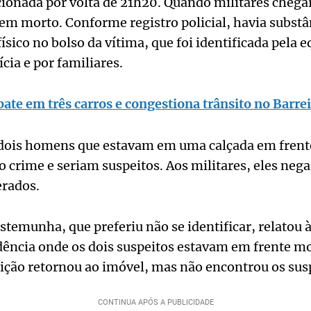
cionada por volta de 21h20. Quando militares chega
em morto. Conforme registro policial, havia subst
ísico no bolso da vítima, que foi identificada pela e
ícia e por familiares.
bate em três carros e congestiona trânsito no Barre
ois homens que estavam em uma calçada em frente
o crime e seriam suspeitos. Aos militares, eles ne
berados.
temunha, que preferiu não se identificar, relatou à 
idência onde os dois suspeitos estavam em frente 
ição retornou ao imóvel, mas não encontrou os sus