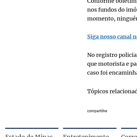
Conforme boletim 
nos fundos do imóv
momento, ninguém
Siga nosso canal n
No registro polic
que motorista e p
caso foi encaminha
Tópicos relaciona
compartilhe
Estado de Minas
Entretenimento
Corre