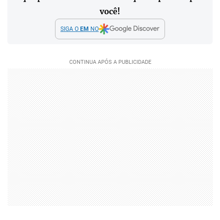
você!
SIGA O
EM
NO