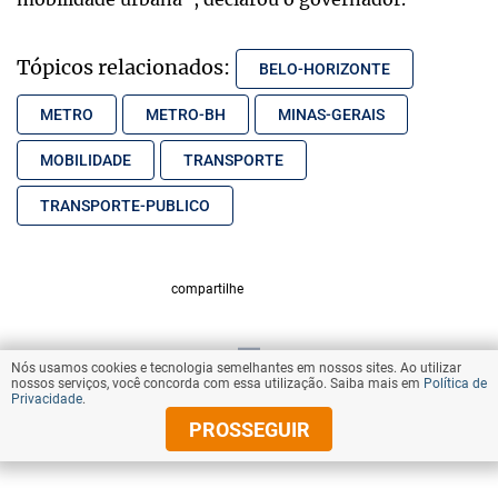
Tópicos relacionados:
BELO-HORIZONTE
METRO
METRO-BH
MINAS-GERAIS
MOBILIDADE
TRANSPORTE
TRANSPORTE-PUBLICO
compartilhe
Nós usamos cookies e tecnologia semelhantes em nossos sites. Ao utilizar
VOLTAR AO TOPO
nossos serviços, você concorda com essa utilização. Saiba mais em
Política de
Privacidade
.
PROSSEGUIR
© Copyright 2026 Diários Associados
Todos os direitos reservados.