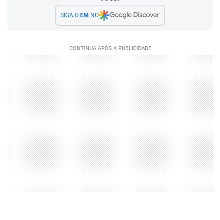
SIGA O
EM
NO