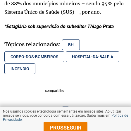
de 88% dos municípios mineiros – sendo 95% pelo
Sistema Único de Saúde (SUS) –, por ano.
*Estagiária sob supervisão do subeditor Thiago Prata
Tópicos relacionados:
BH
CORPO-DOS-BOMBEIROS
HOSPITAL-DA-BALEIA
INCENDIO
compartilhe
Nós usamos cookies e tecnologia semelhantes em nossos sites. Ao utilizar
VOLTAR AO TOPO
nossos serviços, você concorda com essa utilização. Saiba mais em
Política de
Privacidade
.
PROSSEGUIR
© Copyright 2025 Diários Associados