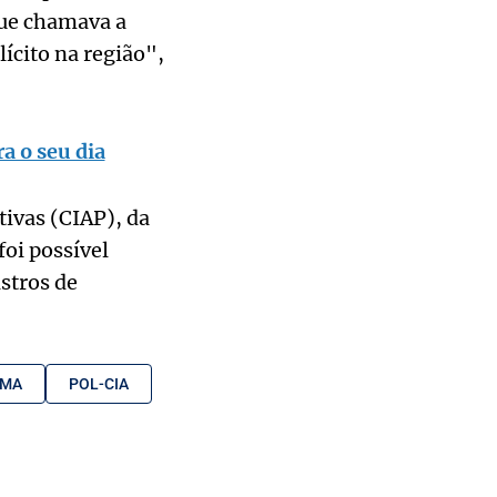
que chamava a
ícito na região",
a o seu dia
ivas (CIAP), da
foi possível
istros de
IMA
POL-CIA