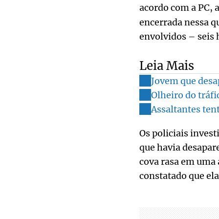
acordo com a PC, 
encerrada nessa qu
envolvidos – seis
Leia Mais
Jovem que desa
Olheiro do tráf
Assaltantes ten
Os policiais inves
que havia desapar
cova rasa em uma á
constatado que el