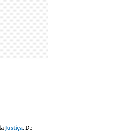
da
Justiça
. De