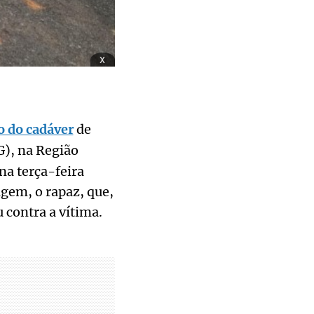
x
o do cadáver
de
), na Região
na terça-feira
agem, o rapaz, que,
 contra a vítima.