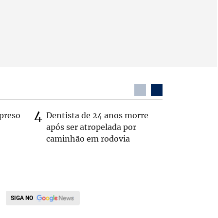
preso
Dentista de 24 anos morre
Itaú é al
após ser atropelada por
por falh
caminhão em rodovia
interior
SIGA NO