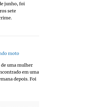
de junho, foi
ros sete
crime.
ando moto
er de uma mulher
 encontrado em uma
emana depois. Foi