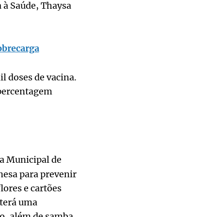
a à Saúde, Thaysa
obrecarga
l doses de vacina.
 percentagem
ia Municipal de
inesa para prevenir
lores e cartões
 terá uma
lo, além de samba