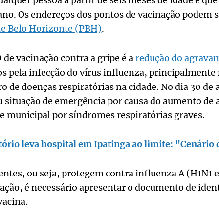
ualquer pessoa a partir de seis meses de idade e qu
 ano. Os endereços dos pontos de vacinação podem s
 de Belo Horizonte (PBH)
.
D de vacinação contra a gripe é a
redução do agravam
os pela infecção do vírus influenza, principalmente
o de doenças respiratórias na cidade. No dia 30 de a
u situação de emergência por causa do aumento de 
e municipal por síndromes respiratórias graves.
tório leva hospital em Ipatinga ao limite: "Cenário 
lentes, ou seja, protegem contra influenza A (H1N1 
ção, é necessário apresentar o documento de ident
vacina.