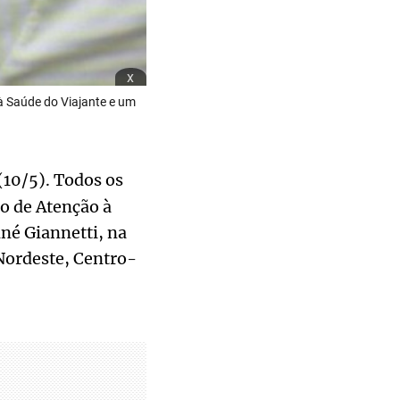
x
à Saúde do Viajante e um
(10/5). Todos os
ço de Atenção à
né Giannetti, na
Nordeste, Centro-