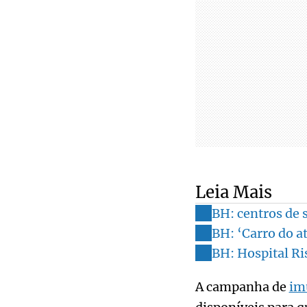
Leia Mais
BH: centros de 
BH: ‘Carro do at
BH: Hospital Ri
A campanha de
im