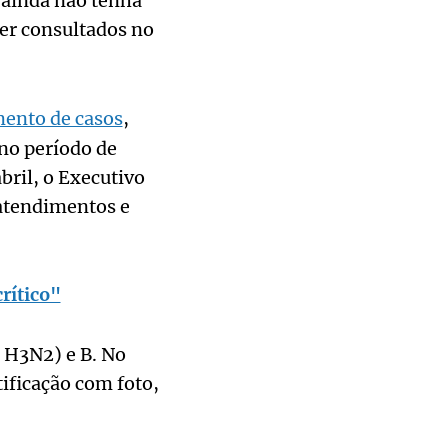
e ainda não tenha
er consultados no
ento de casos
,
 no período de
bril, o Executivo
atendimentos e
crítico"
e H3N2) e B. No
ificação com foto,