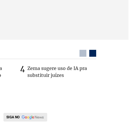
a
Zema sugere uso de IA pra
MG: vere
o
substituir juízes
morto de
interior
SIGA NO