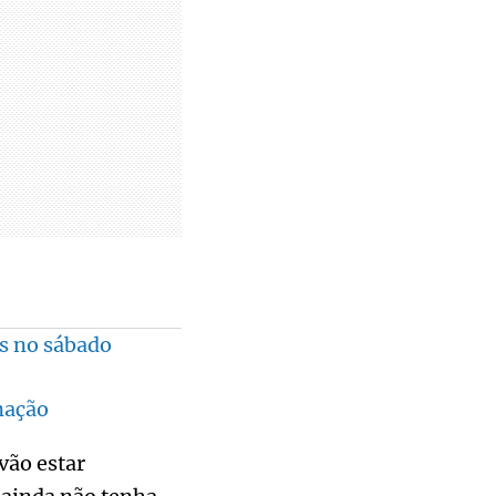
s no sábado
nação
vão estar