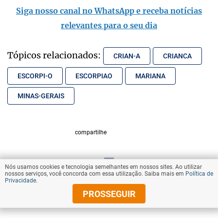
Siga nosso canal no WhatsApp e receba notícias
relevantes para o seu dia
Tópicos relacionados:
CRIAN-A
CRIANCA
ESCORPI-O
ESCORPIAO
MARIANA
MINAS-GERAIS
compartilhe
Nós usamos cookies e tecnologia semelhantes em nossos sites. Ao utilizar
VOLTAR AO TOPO
nossos serviços, você concorda com essa utilização. Saiba mais em
Política de
Privacidade
.
PROSSEGUIR
© Copyright 2025 Diários Associados
Todos os direitos reservados.