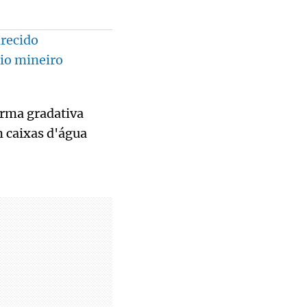
arecido
pio mineiro
orma gradativa
m caixas d'água