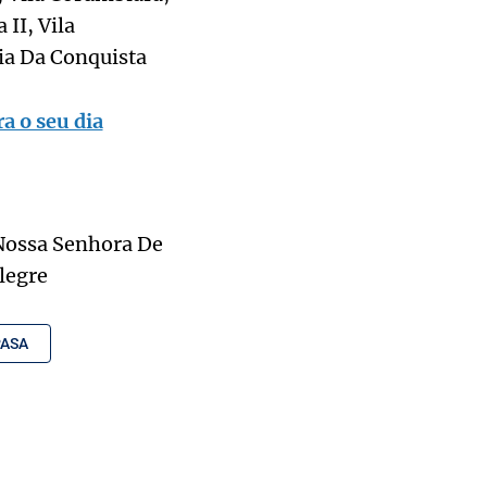
II, Vila
ria Da Conquista
a o seu dia
 Nossa Senhora De
legre
ASA