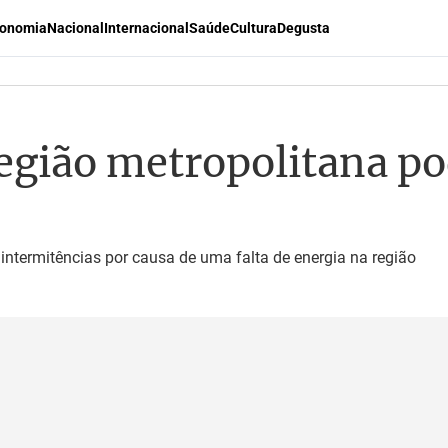
onomia
Nacional
Internacional
Saúde
Cultura
Degusta
região metropolitana p
ntermitências por causa de uma falta de energia na região