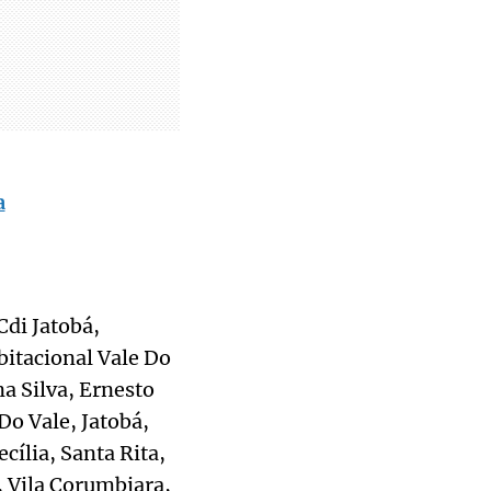
a
Cdi Jatobá,
itacional Vale Do
na Silva, Ernesto
Do Vale, Jatobá,
cília, Santa Rita,
a, Vila Corumbiara,