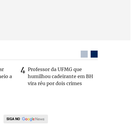
ar
Professor da UFMG que
Após anú
eio a
humilhou cadeirante em BH
Carlos B
vira réu por dois crimes
Zema: 'Q
SIGA NO