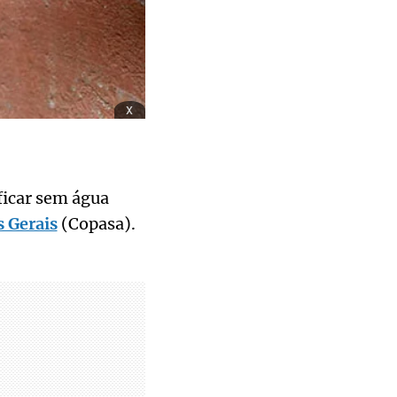
x
icar sem água
 Gerais
(Copasa).