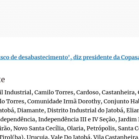
sco de desabastecimento', diz presidente da Copas
te
il Industrial, Camilo Torres, Cardoso, Castanheira, 
 Torres, Comunidade Irmã Dorothy, Conjunto Hab
atobá, Diamante, Distrito Industrial do Jatobá, Elia
ependência, Independência III e IV Seção, Jardim 
ão, Novo Santa Cecília, Olaria, Petrópolis, Santa Ce
 Tirol(ba), Urucuia, Vale Do Jatobá, Vila Castanheir