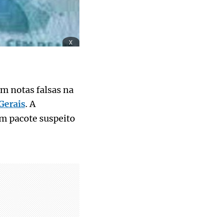
x
em notas falsas na
Gerais
. A
um pacote suspeito