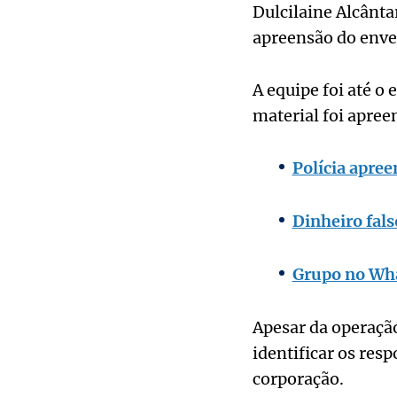
Dulcilaine Alcânta
apreensão do enve
A equipe foi até o
material foi apree
Polícia apree
Dinheiro fals
Grupo no Wha
Apesar da operaçã
identificar os resp
corporação.