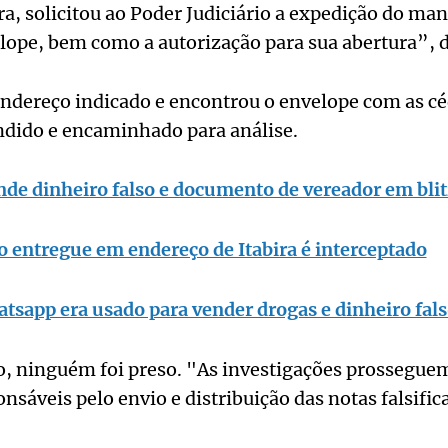
ra, solicitou ao Poder Judiciário a expedição do ma
lope, bem como a autorização para sua abertura”, d
 endereço indicado e encontrou o envelope com as cé
ndido e encaminhado para análise.
nde dinheiro falso e documento de vereador em blit
o entregue em endereço de Itabira é interceptado
tsapp era usado para vender drogas e dinheiro fal
o, ninguém foi preso. "As investigações prosseguem
onsáveis pelo envio e distribuição das notas falsifi