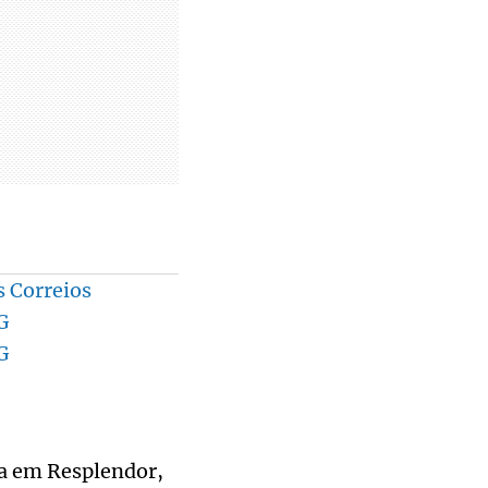
s Correios
G
G
ia em Resplendor,