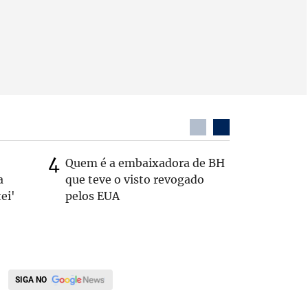
Quem é a embaixadora de BH
Coronel 
a
que teve o visto revogado
suspeito
ei'
pelos EUA
passage
SIGA NO