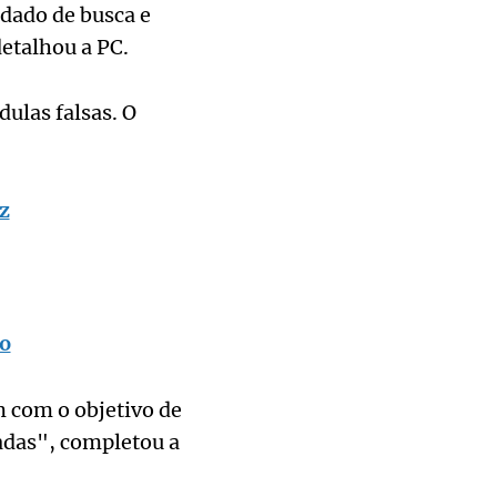
ndado de busca e
etalhou a PC.
dulas falsas. O
z
so
 com o objetivo de
cadas", completou a