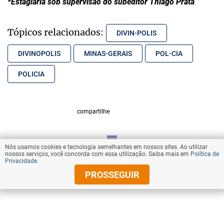
*Estagiária sob supervisão do subeditor Thiago Prata
Tópicos relacionados:
DIVIN-POLIS
DIVINOPOLIS
MINAS-GERAIS
POL-CIA
POLICIA
compartilhe
Nós usamos cookies e tecnologia semelhantes em nossos sites. Ao utilizar
VOLTAR AO TOPO
nossos serviços, você concorda com essa utilização. Saiba mais em
Política de
Privacidade
.
PROSSEGUIR
© Copyright 2025 Diários Associados
Todos os direitos reservados.