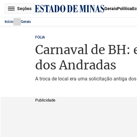
Seções
Gerais
Política
Ec
Início
Gerais
FOLIA
Carnaval de BH: 
dos Andradas
A troca de local era uma solicitação antiga do
Publicidade