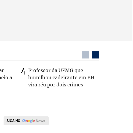
ar
Professor da UFMG que
Após anú
eio a
humilhou cadeirante em BH
Carlos B
vira réu por dois crimes
Zema: 'Q
SIGA NO