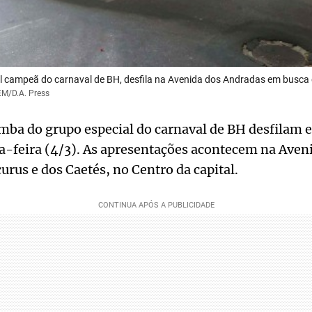
ual campeã do carnaval de BH, desfila na Avenida dos Andradas em busc
EM/D.A. Press
amba do grupo especial do carnaval de BH desfilam 
ça-feira (4/3). As apresentações acontecem na Aven
curus e dos Caetés, no Centro da capital.