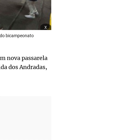
x
a do bicampeonato
em nova passarela
ida dos Andradas,