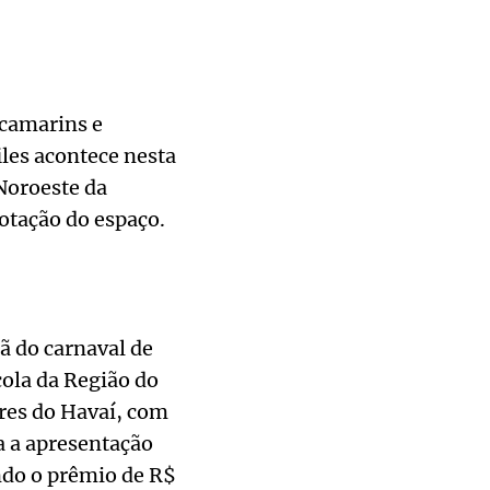
 camarins e
les acontece nesta
 Noroeste da
lotação do espaço.
ã do carnaval de
cola da Região do
ores do Havaí, com
a a apresentação
ando o prêmio de R$