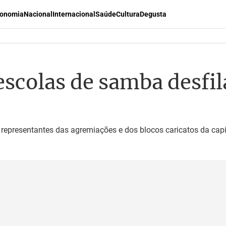
onomia
Nacional
Internacional
Saúde
Cultura
Degusta
escolas de samba desfi
s representantes das agremiações e dos blocos caricatos da capi