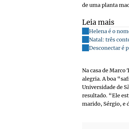
de uma planta mac
Leia mais
Helena é o nom
Natal: três con
Desconectar é p
Na casa de Marco T
alegria. A boa “sa
Universidade de Sã
resultado. “Ele es
marido, Sérgio, e 