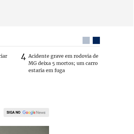
ciar
Acidente grave em rodovia de
PL não v
MG deixa 5 mortos; um carro
‘Chance 
estaria em fuga
SIGA NO