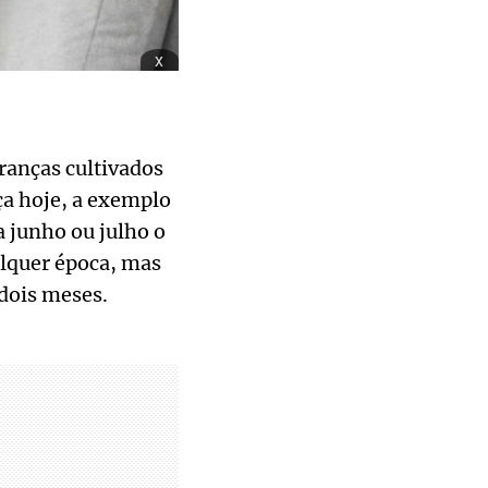
x
ranças cultivados
ça hoje, a exemplo
 junho ou julho o
lquer época, mas
dois meses.