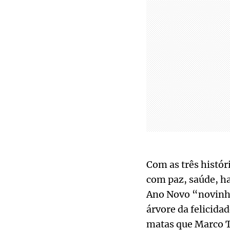
Com as três histór
com paz, saúde, ha
Ano Novo “novinho
árvore da felicida
matas que Marco Tú