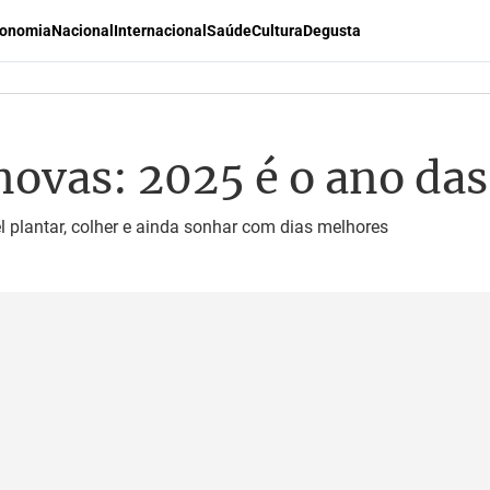
onomia
Nacional
Internacional
Saúde
Cultura
Degusta
novas: 2025 é o ano das
el plantar, colher e ainda sonhar com dias melhores