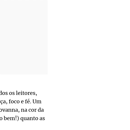
os os leitores,
a, foco e fé. Um
ovanna, na cor da
 o bem!) quanto as