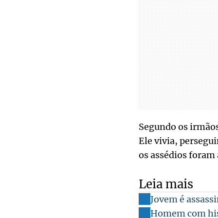
Segundo os irmãos
Ele vivia, perseg
os assédios fora
Leia mais
Jovem é assassi
Homem com hist