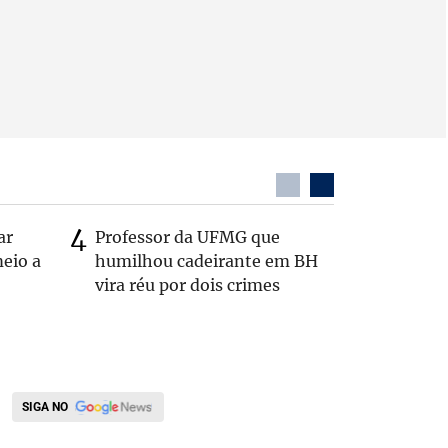
ar
Professor da UFMG que
Casal é 
eio a
humilhou cadeirante em BH
com o c
vira réu por dois crimes
em rodo
SIGA NO