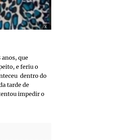
x
8 anos, que
ito, e feriu o
conteceu dentro do
da tarde de
tentou impedir o