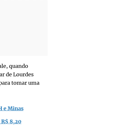
ale, quando
ar de Lourdes
o para tomar uma
H e Minas
 R$ 8,20