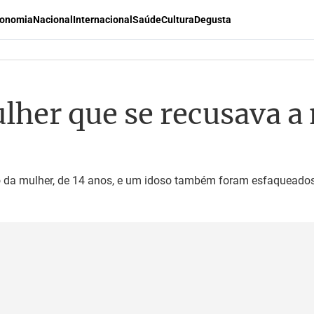
onomia
Nacional
Internacional
Saúde
Cultura
Degusta
er que se recusava a
ho da mulher, de 14 anos, e um idoso também foram esfaqueado