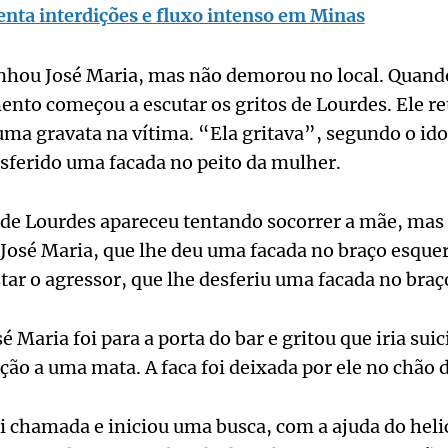
enta interdições e fluxo intenso em Minas
hou José Maria, mas não demorou no local. Quando
ento começou a escutar os gritos de Lourdes. Ele re
ma gravata na vítima. “Ela gritava”, segundo o id
esferido uma facada no peito da mulher.
 de Lourdes apareceu tentando socorrer a mãe, mas
 José Maria, que lhe deu uma facada no braço esque
tar o agressor, que lhe desferiu uma facada no braço
é Maria foi para a porta do bar e gritou que iria sui
ção a uma mata. A faca foi deixada por ele no chão d
foi chamada e iniciou uma busca, com a ajuda do hel