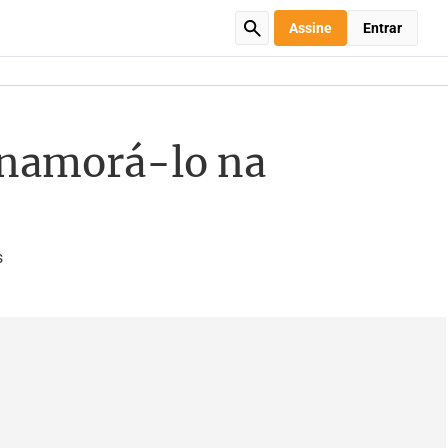
Assine
Entrar
 namorá-lo na
s