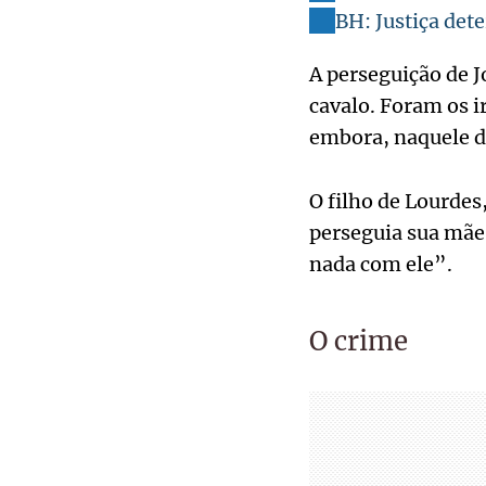
BH: Justiça det
A perseguição de J
cavalo. Foram os i
embora, naquele di
O filho de Lourdes
perseguia sua mãe.
nada com ele”.
O crime