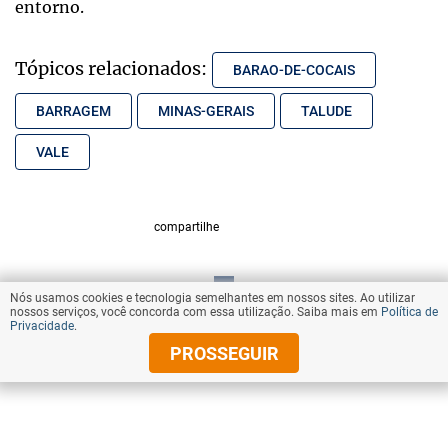
entorno.
Tópicos relacionados:
BARAO-DE-COCAIS
BARRAGEM
MINAS-GERAIS
TALUDE
VALE
compartilhe
Nós usamos cookies e tecnologia semelhantes em nossos sites. Ao utilizar
VOLTAR AO TOPO
nossos serviços, você concorda com essa utilização. Saiba mais em
Política de
Privacidade
.
PROSSEGUIR
© Copyright 2025 Diários Associados
Todos os direitos reservados.