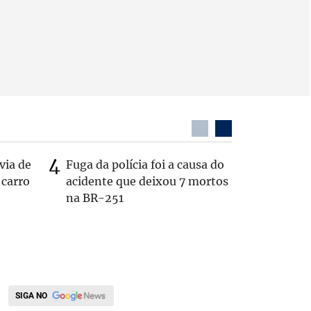
via de
Fuga da polícia foi a causa do
PL não v
 carro
acidente que deixou 7 mortos
‘Chance 
na BR-251
SIGA NO