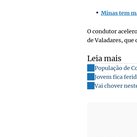
Minas tem mai
O condutor acelero
de Valadares, que 
Leia mais
População de C
Jovem fica feri
Vai chover nest